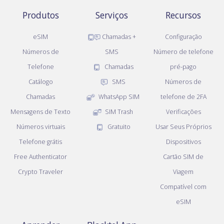
Produtos
Serviços
Recursos
eSIM
Chamadas +
Configuração
Números de
SMS
Número de telefone
Telefone
Chamadas
pré-pago
Catálogo
SMS
Números de
Chamadas
WhatsApp SIM
telefone de 2FA
Mensagens de Texto
SIM Trash
Verificações
Números virtuais
Gratuito
Usar Seus Próprios
Telefone grátis
Dispositivos
Free Authenticator
Cartão SIM de
Crypto Traveler
Viagem
Compatível com
eSIM