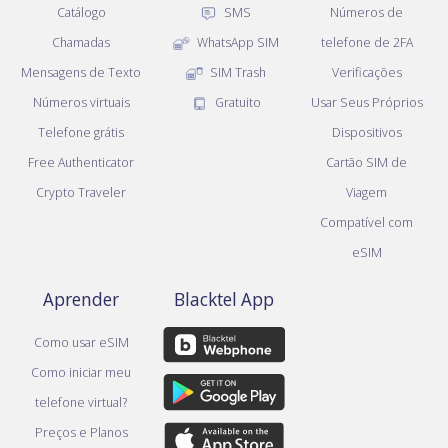
Catálogo
SMS
Números de
Chamadas
WhatsApp SIM
telefone de 2FA
Mensagens de Texto
SIM Trash
Verificações
Números virtuais
Gratuito
Usar Seus Próprios
Telefone grátis
Dispositivos
Free Authenticator
Cartão SIM de
Crypto Traveler
Viagem
Compatível com
eSIM
Aprender
Blacktel App
Como usar eSIM
Como iniciar meu
telefone virtual?
Preços e Planos