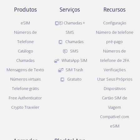
Produtos
Serviços
Recursos
eSIM
Chamadas +
Configuração
Números de
SMS
Número de telefone
Telefone
Chamadas
pré-pago
Catálogo
SMS
Números de
Chamadas
WhatsApp SIM
telefone de 2FA
Mensagens de Texto
SIM Trash
Verificações
Números virtuais
Gratuito
Usar Seus Próprios
Telefone grátis
Dispositivos
Free Authenticator
Cartão SIM de
Crypto Traveler
Viagem
Compatível com
eSIM