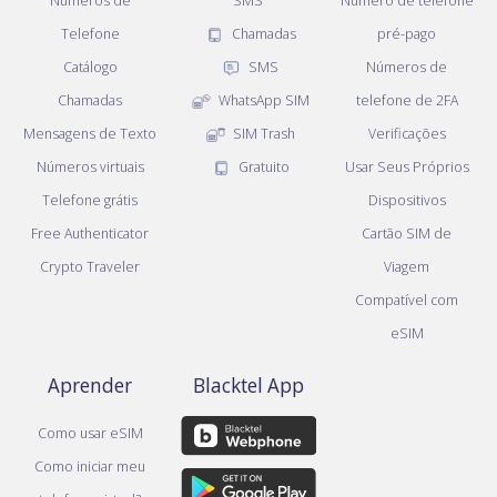
Números de
SMS
Número de telefone
Telefone
Chamadas
pré-pago
Catálogo
SMS
Números de
Chamadas
WhatsApp SIM
telefone de 2FA
Mensagens de Texto
SIM Trash
Verificações
Números virtuais
Gratuito
Usar Seus Próprios
Telefone grátis
Dispositivos
Free Authenticator
Cartão SIM de
Crypto Traveler
Viagem
Compatível com
eSIM
Aprender
Blacktel App
Como usar eSIM
Como iniciar meu