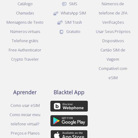
Catálogo
SMS
Números de
Chamadas
WhatsApp SIM
telefone de 2FA
Mensagens de Texto
SIM Trash
Verificações
Números virtuais
Gratuito
Usar Seus Próprios
Telefone grátis
Dispositivos
Free Authenticator
Cartão SIM de
Crypto Traveler
Viagem
Compatível com
eSIM
Aprender
Blacktel App
Como usar eSIM
Como iniciar meu
telefone virtual?
Preços e Planos