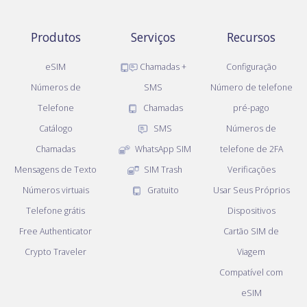
Produtos
Serviços
Recursos
eSIM
Chamadas +
Configuração
Números de
SMS
Número de telefone
Telefone
Chamadas
pré-pago
Catálogo
SMS
Números de
Chamadas
WhatsApp SIM
telefone de 2FA
Mensagens de Texto
SIM Trash
Verificações
Números virtuais
Gratuito
Usar Seus Próprios
Telefone grátis
Dispositivos
Free Authenticator
Cartão SIM de
Crypto Traveler
Viagem
Compatível com
eSIM