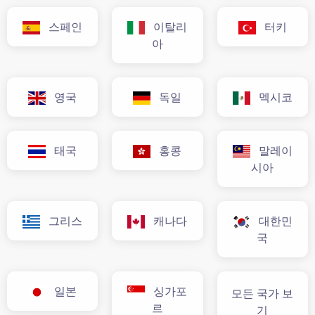
스페인
이탈리
터키
아
영국
독일
멕시코
태국
홍콩
말레이
시아
그리스
캐나다
대한민
국
일본
싱가포
모든 국가 보
르
기