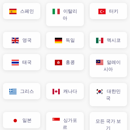
스페인
이탈리
터키
아
영국
독일
멕시코
태국
홍콩
말레이
시아
그리스
캐나다
대한민
국
일본
싱가포
모든 국가 보
르
기