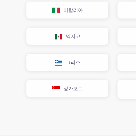
이탈리아
멕시코
그리스
싱가포르