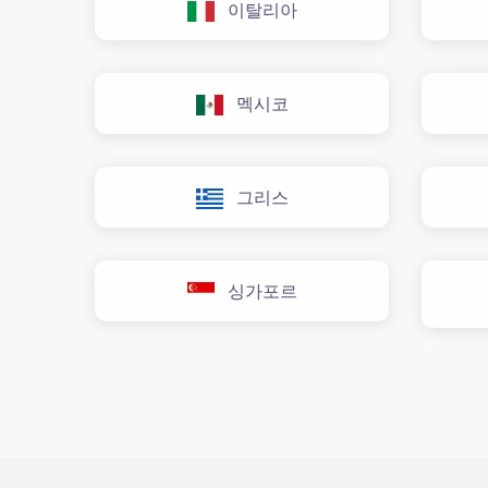
이탈리아
멕시코
그리스
싱가포르