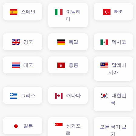
스페인
이탈리
터키
아
영국
독일
멕시코
태국
홍콩
말레이
시아
그리스
캐나다
대한민
국
일본
싱가포
모든 국가 보
르
기