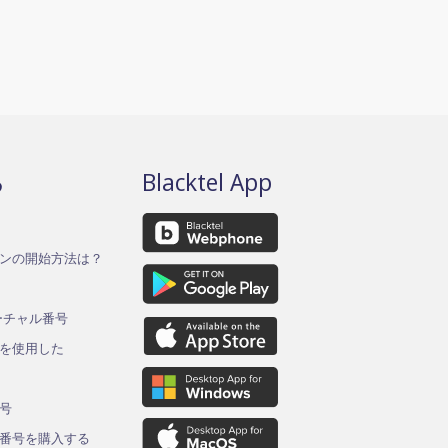
る
Blacktel App
ンの開始方法は？
バーチャル番号
を使用した
ド
号
番号を購入する