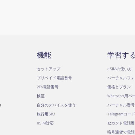
機能
学習す
セットアップ
eSIMの使い方
プリペイド電話番号
バーチャルフォ
2FA電話番号
価格とプラン
検証
Whatsapp用
M
自分のデバイスを使う
バーチャル番号
旅行用SIM
Telegramコー
eSIM対応
セカンド電話番
暗号通貨で電話