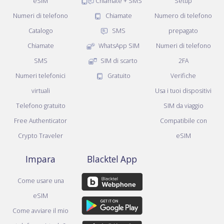
eSIM
Chiamate + SMS
Setup
Numeri di telefono
Chiamate
Numero di telefono
Catalogo
SMS
prepagato
Chiamate
WhatsApp SIM
Numeri di telefono
SMS
SIM di scarto
2FA
Numeri telefonici
Gratuito
Verifiche
virtuali
Usa i tuoi dispositivi
Telefono gratuito
SIM da viaggio
Free Authenticator
Compatibile con
Crypto Traveler
eSIM
Impara
Blacktel App
Come usare una
eSIM
Come avviare il mio