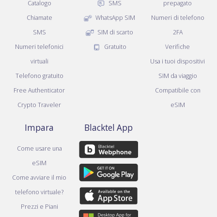
Catalogo
SMS
prepagato
Chiamate
WhatsApp SIM
Numeri di telefono
SMS
SIM di scarto
2FA
Numeri telefonici
Gratuito
Verifiche
virtuali
Usa i tuoi dispositivi
Telefono gratuito
SIM da viaggio
Free Authenticator
Compatibile con
Crypto Traveler
eSIM
Impara
Blacktel App
Come usare una
eSIM
Come avviare il mio
telefono virtuale?
Prezzi e Piani