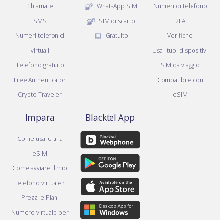
Chiamate
WhatsApp SIM
Numeri di telefono
SMS
SIM di scarto
2FA
Numeri telefonici
Gratuito
Verifiche
virtuali
Usa i tuoi dispositivi
Telefono gratuito
SIM da viaggio
Free Authenticator
Compatibile con
Crypto Traveler
eSIM
Impara
Blacktel App
Come usare una
eSIM
Come avviare il mio
telefono virtuale?
Prezzi e Piani
Numero virtuale per