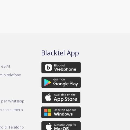
Blacktel App
a eSIM
 mio telefono
e per Whatsapp
am con numero
o di Telefono