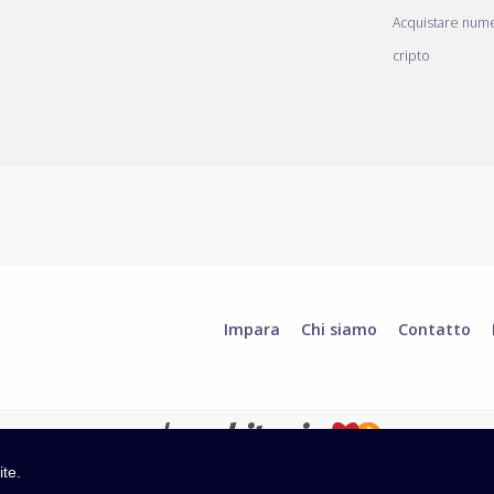
Acquistare nume
cripto
Impara
Chi siamo
Contatto
ite.