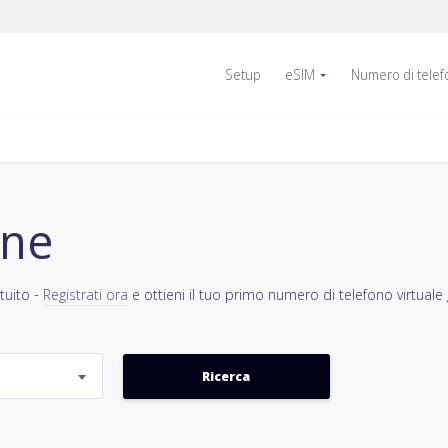
Setup
eSIM
Numero di tele
one
tuito -
Registrati ora
e ottieni il tuo primo numero di telefono virtuale