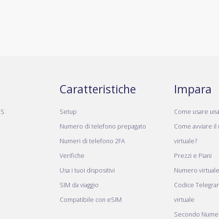
Caratteristiche
Impara
MS
Setup
Come usare un
Numero di telefono prepagato
Come avviare il
Numeri di telefono 2FA
virtuale?
Verifiche
Prezzi e Piani
Usa i tuoi dispositivi
Numero virtual
SIM da viaggio
Codice Telegr
Compatibile con eSIM
virtuale
Secondo Numer