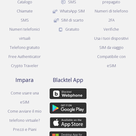
Catalogo
SMS
prepagato
Chiamate
WhatsApp SIM
Numeri di telefono
SMS
SIM di scarto
2FA
Numeri telefonici
Gratuito
Verifiche
virtuali
Usa i tuoi dispositivi
Telefono gratuito
SIM da viaggio
Free Authenticator
Compatibile con
Crypto Traveler
eSIM
Impara
Blacktel App
Come usare una
eSIM
Come avviare il mio
telefono virtuale?
Prezzi e Piani