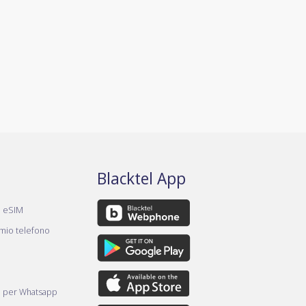
Blacktel App
a eSIM
 mio telefono
e per Whatsapp