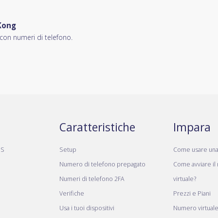
Kong
 con numeri di telefono.
Caratteristiche
Impara
MS
Setup
Come usare un
Numero di telefono prepagato
Come avviare il
Numeri di telefono 2FA
virtuale?
Verifiche
Prezzi e Piani
Usa i tuoi dispositivi
Numero virtual