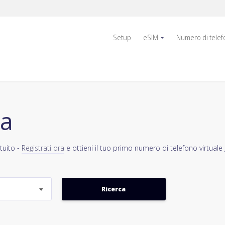
Setup
eSIM
Numero di tele
ia
tuito -
Registrati ora
e ottieni il tuo primo numero di telefono virtuale