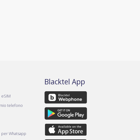
Blacktel App
a eSIM
 mio telefono
e per Whatsapp