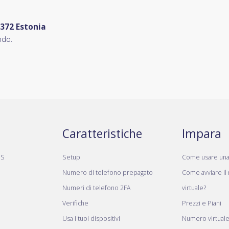
+372 Estonia
ndo.
Caratteristiche
Impara
MS
Setup
Come usare un
Numero di telefono prepagato
Come avviare il
Numeri di telefono 2FA
virtuale?
Verifiche
Prezzi e Piani
Usa i tuoi dispositivi
Numero virtual