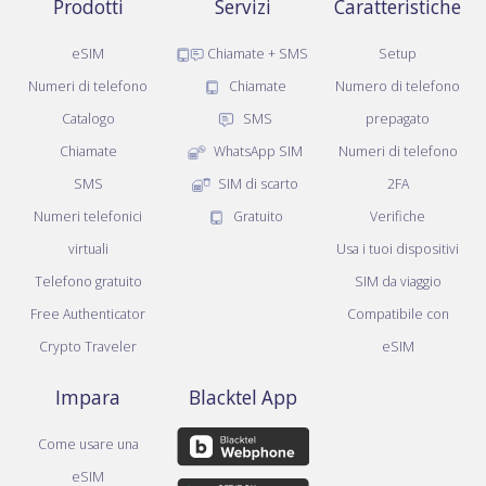
Prodotti
Servizi
Caratteristiche
eSIM
Chiamate + SMS
Setup
Numeri di telefono
Chiamate
Numero di telefono
Catalogo
SMS
prepagato
Chiamate
WhatsApp SIM
Numeri di telefono
SMS
SIM di scarto
2FA
Numeri telefonici
Gratuito
Verifiche
virtuali
Usa i tuoi dispositivi
Telefono gratuito
SIM da viaggio
Free Authenticator
Compatibile con
Crypto Traveler
eSIM
Impara
Blacktel App
Come usare una
eSIM