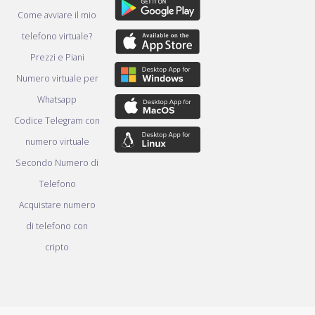
Come avviare il mio
telefono virtuale?
Prezzi e Piani
Numero virtuale per
Whatsapp
Codice Telegram con
numero virtuale
Secondo Numero di
Telefono
Acquistare numero
di telefono con
cripto