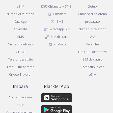
eSIM
Chiamate + SMS
Setup
Numeri di telefono
Chiamate
Numero di telefono
Catalogo
SMS
prepagato
Chiamate
WhatsApp SIM
Numeri di telefono
SMS
SIM di scarto
2FA
Numeri telefonici
Gratuito
Verifiche
virtuali
Usa i tuoi dispositivi
Telefono gratuito
SIM da viaggio
Free Authenticator
Compatibile con
Crypto Traveler
eSIM
Impara
Blacktel App
Come usare una
eSIM
Come avviare il mio