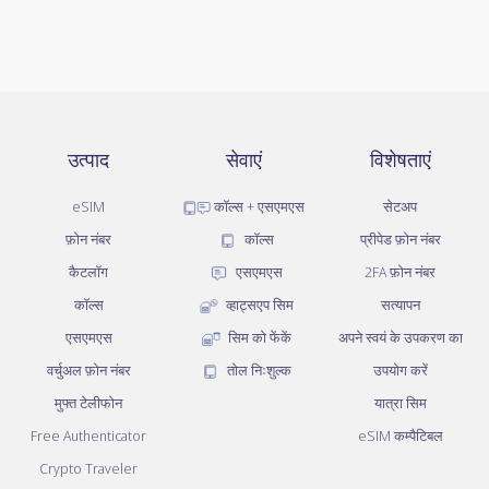
उत्पाद
सेवाएं
विशेषताएं
eSIM
कॉल्स + एसएमएस
सेटअप
फ़ोन नंबर
कॉल्स
प्रीपेड फ़ोन नंबर
कैटलॉग
एसएमएस
2FA फ़ोन नंबर
कॉल्स
व्हाट्सएप सिम
सत्यापन
एसएमएस
सिम को फेंकें
अपने स्वयं के उपकरण का
वर्चुअल फ़ोन नंबर
तोल निःशुल्क
उपयोग करें
मुफ्त टेलीफोन
यात्रा सिम
Free Authenticator
eSIM कम्पैटिबल
Crypto Traveler