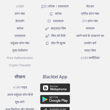
eSIM
कॉल्स + एसएमएस
सेटअप
फ़ोन नंबर
कॉल्स
प्रीपेड फ़ोन नंबर
कैटलॉग
एसएमएस
2FA फ़ोन नंबर
कॉल्स
व्हाट्सएप सिम
सत्यापन
एसएमएस
सिम को फेंकें
अपने स्वयं के उपकरण का
वर्चुअल फ़ोन नंबर
तोल निःशुल्क
उपयोग करें
मुफ्त टेलीफोन
यात्रा सिम
Free Authenticator
eSIM कम्पैटिबल
Crypto Traveler
सीखना
Blacktel App
eSIM गाइड
अपना वर्चुअल फोन कैसे
शुरू करें?
मूल्य निर्धारण और योजनाएं