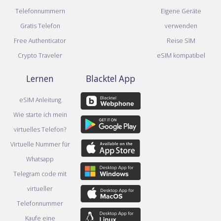
Telefonnummern
Eigene Geräte
Gratis Telefon
verwenden
Free Authenticator
Reise SIM
Crypto Traveler
eSIM kompatibel
Lernen
Blacktel App
eSIM Anleitung
Wie starte ich mein
virtuelles Telefon?
Virtuelle Nummer für
Whatsapp
Telegram code mit
virtueller
Telefonnummer
Kaufe eine