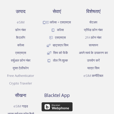
उत्पाद
सेवाएं
विशेषताएं
eSIM
कॉल्स + एसएमएस
सेटअप
फ़ोन नंबर
कॉल्स
प्रीपेड फ़ोन नंबर
कैटलॉग
एसएमएस
2FA फ़ोन नंबर
कॉल्स
व्हाट्सएप सिम
सत्यापन
एसएमएस
सिम को फेंकें
अपने स्वयं के उपकरण का
वर्चुअल फ़ोन नंबर
तोल निःशुल्क
उपयोग करें
मुफ्त टेलीफोन
यात्रा सिम
Free Authenticator
eSIM कम्पैटिबल
Crypto Traveler
सीखना
Blacktel App
eSIM गाइड
अपना वर्चुअल फोन कैसे