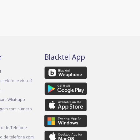
r
Blacktel App
M
 telefone virtual?
s
 para Whatsapp
egram com número
o de Telefone
o de telefone com