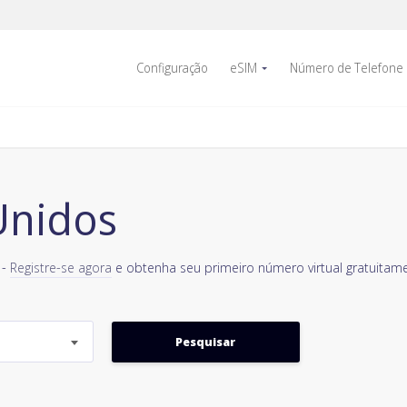
Configuração
eSIM
Número de Telefone
Unidos
 -
Registre-se agora
e obtenha seu primeiro número virtual gratuitame