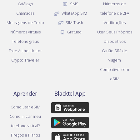
Catálogo
SMS
Números de
Chamadas
WhatsApp SIM
telefone de 2FA
Mensagens de Texto
SIM Trash
Verificações
Números virtuais
Gratuito
Usar Seus Próprios
Telefone grátis
Dispositivos
Free Authenticator
Cartão SIM de
Crypto Traveler
Viagem
Compatível com
eSIM
Aprender
Blacktel App
Como usar eSIM
Como iniciar meu
telefone virtual?
Preços e Planos