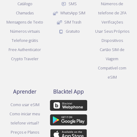
Catálogo
SMS
Números de
Chamadas
WhatsApp SIM
telefone de 2FA
Mensagens de Texto
SIM Trash
Verificações
Números virtuais
Gratuito
Usar Seus Próprios
Telefone grátis
Dispositivos
Free Authenticator
Cartão SIM de
Crypto Traveler
Viagem
Compatível com
eSIM
Aprender
Blacktel App
Como usar eSIM
Como iniciar meu
telefone virtual?
Preços e Planos