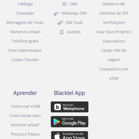
Catálogo
SMS
Números de
Chamadas
WhatsApp SIM
telefone de 2FA
Mensagens de Texto
SIM Trash
Verificações
Números virtuais
Gratuito
Usar Seus Próprios
Telefone grátis
Dispositivos
Free Authenticator
Cartão SIM de
Crypto Traveler
Viagem
Compatível com
eSIM
Aprender
Blacktel App
Como usar eSIM
Como iniciar meu
telefone virtual?
Preços e Planos