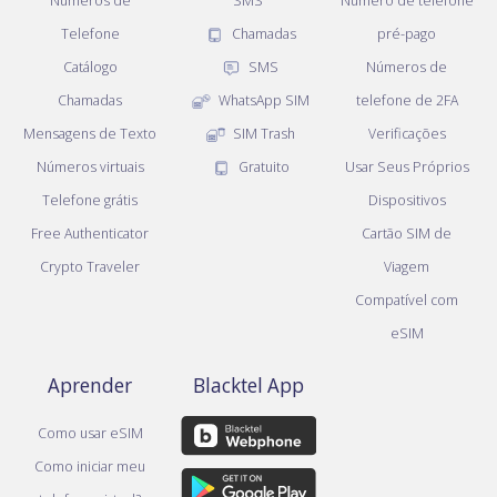
Números de
SMS
Número de telefone
Telefone
Chamadas
pré-pago
Catálogo
SMS
Números de
Chamadas
WhatsApp SIM
telefone de 2FA
Mensagens de Texto
SIM Trash
Verificações
Números virtuais
Gratuito
Usar Seus Próprios
Telefone grátis
Dispositivos
Free Authenticator
Cartão SIM de
Crypto Traveler
Viagem
Compatível com
eSIM
Aprender
Blacktel App
Como usar eSIM
Como iniciar meu