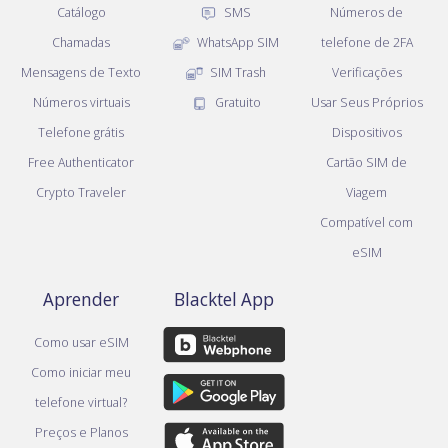
Catálogo
SMS
Números de
Chamadas
WhatsApp SIM
telefone de 2FA
Mensagens de Texto
SIM Trash
Verificações
Números virtuais
Gratuito
Usar Seus Próprios
Telefone grátis
Dispositivos
Free Authenticator
Cartão SIM de
Crypto Traveler
Viagem
Compatível com
eSIM
Aprender
Blacktel App
Como usar eSIM
Como iniciar meu
telefone virtual?
Preços e Planos