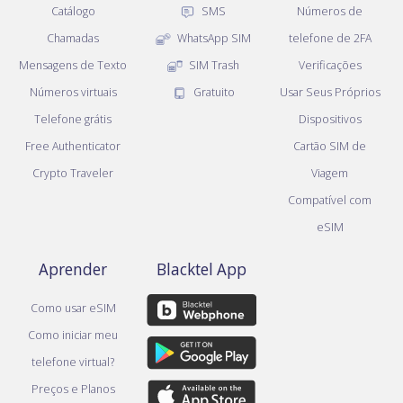
Catálogo
SMS
Números de
Chamadas
WhatsApp SIM
telefone de 2FA
Mensagens de Texto
SIM Trash
Verificações
Números virtuais
Gratuito
Usar Seus Próprios
Telefone grátis
Dispositivos
Free Authenticator
Cartão SIM de
Crypto Traveler
Viagem
Compatível com
eSIM
Aprender
Blacktel App
Como usar eSIM
Como iniciar meu
telefone virtual?
Preços e Planos