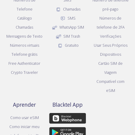
Números de
SMS
Número de telefone
Telefone
Chamadas
pré-pago
Catálogo
SMS
Números de
Chamadas
WhatsApp SIM
telefone de 2FA
Mensagens de Texto
SIM Trash
Verificações
Números virtuais
Gratuito
Usar Seus Próprios
Telefone grátis
Dispositivos
Free Authenticator
Cartão SIM de
Crypto Traveler
Viagem
Compatível com
eSIM
Aprender
Blacktel App
Como usar eSIM
Como iniciar meu