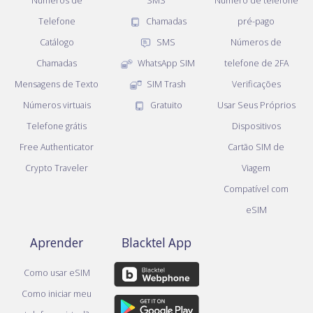
Números de
SMS
Número de telefone
Telefone
Chamadas
pré-pago
Catálogo
SMS
Números de
Chamadas
WhatsApp SIM
telefone de 2FA
Mensagens de Texto
SIM Trash
Verificações
Números virtuais
Gratuito
Usar Seus Próprios
Telefone grátis
Dispositivos
Free Authenticator
Cartão SIM de
Crypto Traveler
Viagem
Compatível com
eSIM
Aprender
Blacktel App
Como usar eSIM
Como iniciar meu