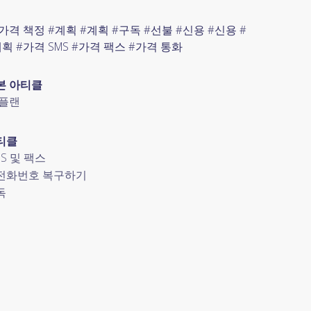
가격 책정 #계획 #계획 #구독 #선불 #신용 #신용 #
획 #가격 SMS #가격 팩스 #가격 통화
본 아티클
 플랜
티클
MS 및 팩스
전화번호 복구하기
독