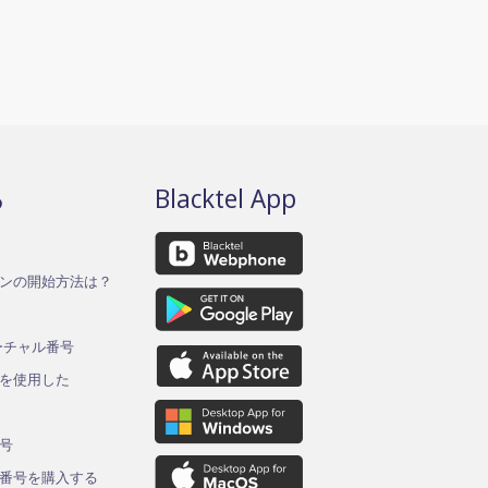
る
Blacktel App
ンの開始方法は？
バーチャル番号
を使用した
ド
号
番号を購入する