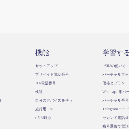
機能
学習す
セットアップ
eSIMの使い方
プリペイド電話番号
バーチャルフォ
2FA電話番号
価格とプラン
検証
Whatsapp用
M
自分のデバイスを使う
バーチャル番号
旅行用SIM
Telegramコー
eSIM対応
セカンド電話番
暗号通貨で電話