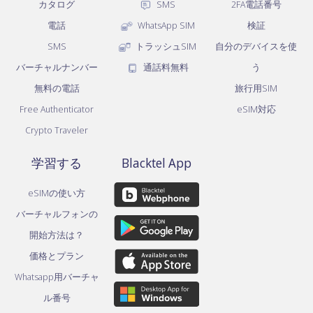
カタログ
SMS
2FA電話番号
電話
WhatsApp SIM
検証
SMS
トラッシュSIM
自分のデバイスを使
バーチャルナンバー
通話料無料
う
無料の電話
旅行用SIM
Free Authenticator
eSIM対応
Crypto Traveler
学習する
Blacktel App
eSIMの使い方
バーチャルフォンの
開始方法は？
価格とプラン
Whatsapp用バーチャ
ル番号