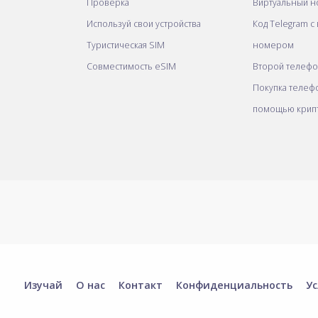
Проверка
Виртуальный н
Используй свои устройства
Код Telegram с
Туристическая SIM
номером
Совместимость eSIM
Второй телеф
Покупка телеф
помощью крип
Изучай
О нас
Контакт
Конфиденциальность
Ус