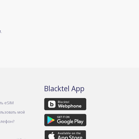
.
Blacktel App
ть eSIM
ользовать мой
елефон?