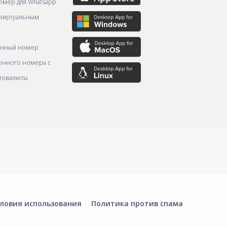
омер для Whatsapp
 виртуальным
онный номер
онного номера с
товалюты
ловия использования
Политика против спама