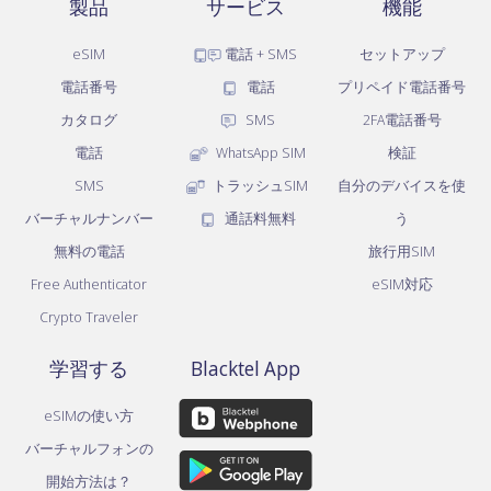
製品
サービス
機能
eSIM
電話 + SMS
セットアップ
電話番号
電話
プリペイド電話番号
カタログ
SMS
2FA電話番号
電話
WhatsApp SIM
検証
SMS
トラッシュSIM
自分のデバイスを使
バーチャルナンバー
通話料無料
う
無料の電話
旅行用SIM
Free Authenticator
eSIM対応
Crypto Traveler
学習する
Blacktel App
eSIMの使い方
バーチャルフォンの
開始方法は？