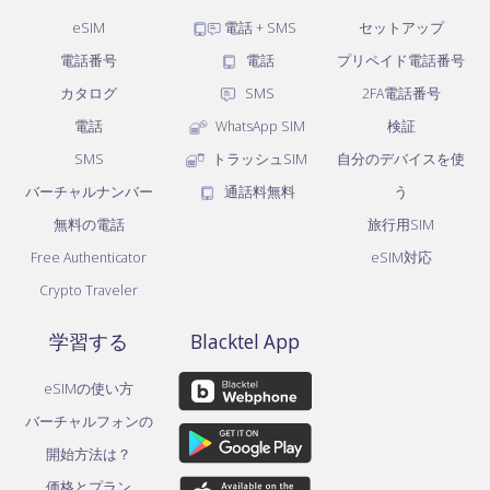
eSIM
電話 + SMS
セットアップ
電話番号
電話
プリペイド電話番号
カタログ
SMS
2FA電話番号
電話
WhatsApp SIM
検証
SMS
トラッシュSIM
自分のデバイスを使
バーチャルナンバー
通話料無料
う
無料の電話
旅行用SIM
Free Authenticator
eSIM対応
Crypto Traveler
学習する
Blacktel App
eSIMの使い方
バーチャルフォンの
開始方法は？
価格とプラン