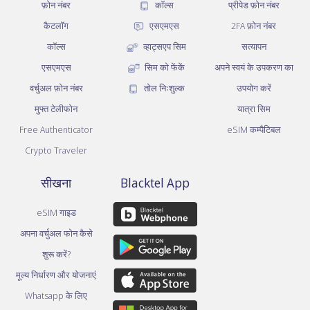
फ़ोन नंबर
कॉल्स
प्रीपेड फ़ोन नंबर
कैटलॉग
एसएमएस
2FA फ़ोन नंबर
कॉल्स
व्हाट्सएप सिम
सत्यापन
एसएमएस
सिम को फेंकें
अपने स्वयं के उपकरण का
वर्चुअल फ़ोन नंबर
तोल निःशुल्क
उपयोग करें
मुफ्त टेलीफोन
यात्रा सिम
Free Authenticator
eSIM कम्पैटिबल
Crypto Traveler
सीखना
Blacktel App
eSIM गाइड
अपना वर्चुअल फोन कैसे
शुरू करें?
मूल्य निर्धारण और योजनाएं
Whatsapp के लिए