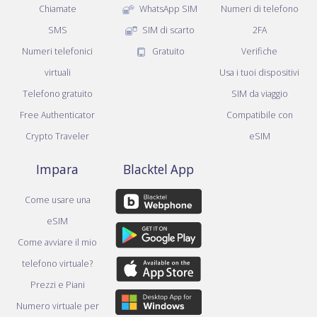
Chiamate
WhatsApp SIM
Numeri di telefono
SMS
SIM di scarto
2FA
Numeri telefonici
Gratuito
Verifiche
virtuali
Usa i tuoi dispositivi
Telefono gratuito
SIM da viaggio
Free Authenticator
Compatibile con
Crypto Traveler
eSIM
Impara
Blacktel App
Come usare una
eSIM
Come avviare il mio
telefono virtuale?
Prezzi e Piani
Numero virtuale per