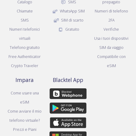
Catalogo
SMS
prepagato
Chiamate
WhatsApp SIM
Numeri di telefono
SMS
SIM di scarto
2FA
Numeri telefonici
Gratuito
Verifiche
virtuali
Usa i tuoi dispositivi
Telefono gratuito
SIM da viaggio
Free Authenticator
Compatibile con
Crypto Traveler
eSIM
Impara
Blacktel App
Come usare una
eSIM
Come avviare il mio
telefono virtuale?
Prezzi e Piani