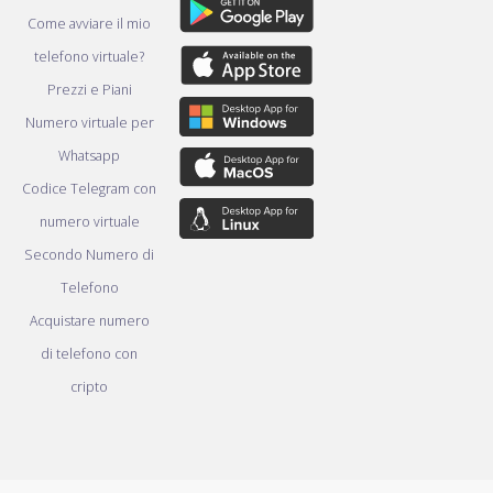
Come avviare il mio
telefono virtuale?
Prezzi e Piani
Numero virtuale per
Whatsapp
Codice Telegram con
numero virtuale
Secondo Numero di
Telefono
Acquistare numero
di telefono con
cripto