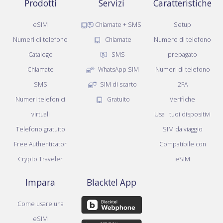
Prodotti
Servizi
Caratteristiche
eSIM
Chiamate + SMS
Setup
Numeri di telefono
Chiamate
Numero di telefono
Catalogo
SMS
prepagato
Chiamate
WhatsApp SIM
Numeri di telefono
SMS
SIM di scarto
2FA
Numeri telefonici
Gratuito
Verifiche
virtuali
Usa i tuoi dispositivi
Telefono gratuito
SIM da viaggio
Free Authenticator
Compatibile con
Crypto Traveler
eSIM
Impara
Blacktel App
Come usare una
eSIM