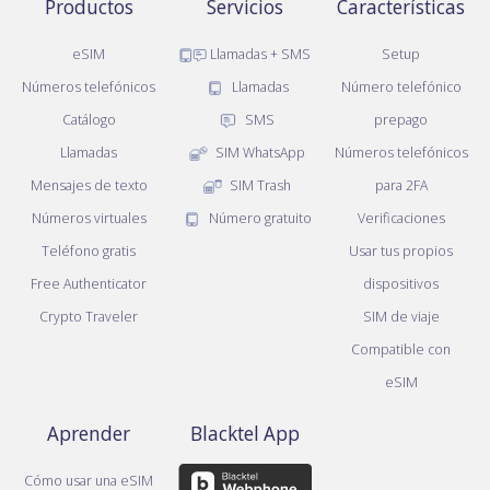
Productos
Servicios
Características
eSIM
Llamadas + SMS
Setup
Números telefónicos
Llamadas
Número telefónico
Catálogo
SMS
prepago
Llamadas
SIM WhatsApp
Números telefónicos
Mensajes de texto
SIM Trash
para 2FA
Números virtuales
Número gratuito
Verificaciones
Teléfono gratis
Usar tus propios
Free Authenticator
dispositivos
Crypto Traveler
SIM de viaje
Compatible con
eSIM
Aprender
Blacktel App
Cómo usar una eSIM