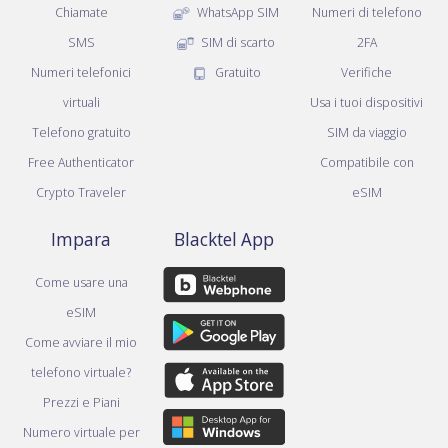
Chiamate
WhatsApp SIM
Numeri di telefono
SMS
SIM di scarto
2FA
Numeri telefonici
Gratuito
Verifiche
virtuali
Usa i tuoi dispositivi
Telefono gratuito
SIM da viaggio
Free Authenticator
Compatibile con
Crypto Traveler
eSIM
Impara
Blacktel App
Come usare una
eSIM
Come avviare il mio
telefono virtuale?
Prezzi e Piani
Numero virtuale per