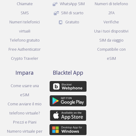
Chiamate
WhatsApp SIM
Numeri di telefono
SMS
SIM di scarto
2FA
Numeri telefonici
Gratuito
Verifiche
virtuali
Usa i tuoi dispositivi
Telefono gratuito
SIM da viaggio
Free Authenticator
Compatibile con
Crypto Traveler
eSIM
Impara
Blacktel App
Come usare una
eSIM
Come avviare il mio
telefono virtuale?
Prezzi e Piani
Numero virtuale per