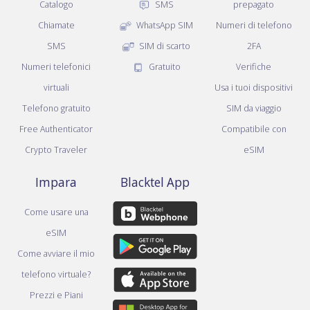
Catalogo
SMS
prepagato
Chiamate
WhatsApp SIM
Numeri di telefono
SMS
SIM di scarto
2FA
Numeri telefonici
Gratuito
Verifiche
virtuali
Usa i tuoi dispositivi
Telefono gratuito
SIM da viaggio
Free Authenticator
Compatibile con
Crypto Traveler
eSIM
Impara
Blacktel App
Come usare una
eSIM
Come avviare il mio
telefono virtuale?
Prezzi e Piani