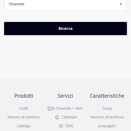
Chiamate
Prodotti
Servizi
Caratteristiche
eSIM
Chiamate + SMS
Setup
Numeri di telefono
Chiamate
Numero di telefono
Catalogo
SMS
prepagato