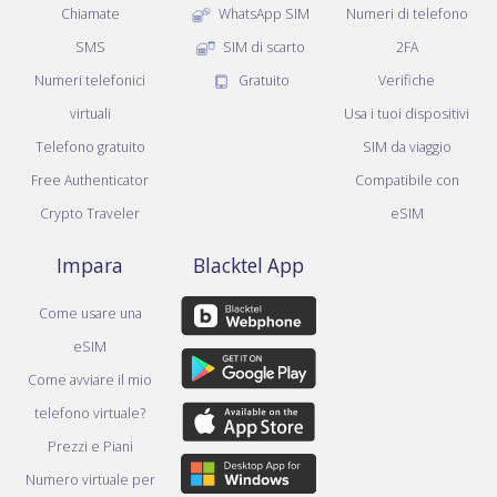
Chiamate
WhatsApp SIM
Numeri di telefono
SMS
SIM di scarto
2FA
Numeri telefonici
Gratuito
Verifiche
virtuali
Usa i tuoi dispositivi
Telefono gratuito
SIM da viaggio
Free Authenticator
Compatibile con
Crypto Traveler
eSIM
Impara
Blacktel App
Come usare una
eSIM
Come avviare il mio
telefono virtuale?
Prezzi e Piani
Numero virtuale per