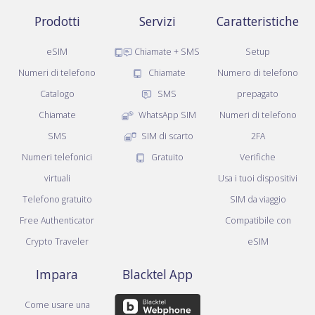
Prodotti
Servizi
Caratteristiche
eSIM
Chiamate + SMS
Setup
Numeri di telefono
Chiamate
Numero di telefono
Catalogo
SMS
prepagato
Chiamate
WhatsApp SIM
Numeri di telefono
SMS
SIM di scarto
2FA
Numeri telefonici
Gratuito
Verifiche
virtuali
Usa i tuoi dispositivi
Telefono gratuito
SIM da viaggio
Free Authenticator
Compatibile con
Crypto Traveler
eSIM
Impara
Blacktel App
Come usare una